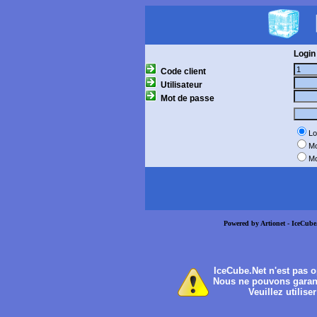
Login
Code client
Utilisateur
Mot de passe
Lo
Mo
Mo
Powered by Artionet - IceCube.
IceCube.Net n'est pas o
Nous ne pouvons garantir
Veuillez utilise